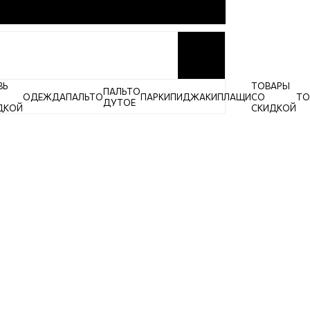
ВЬ
ТОВАРЫ
ПАЛЬТО
ОДЕЖДА
ПАЛЬТО
ПАРКИ
ПИДЖАКИ
ПЛАЩИ
СО
ТО
ДУТОЕ
ДКОЙ
СКИДКОЙ