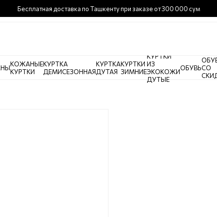
Бесплатная доставка по Ташкенту при заказе от 300 000 сум
КУРТКИ
ОБУ
КОЖАНЫЕ
КУРТКА
КУРТКА
КУРТКИ
ИЗ
АНЫ
ОБУВЬ
СО
КУРТКИ
ДЕМИСЕЗОННАЯ
ДУТАЯ
ЗИМНИЕ
ЭКОКОЖИ
СКИ
ДУТЫЕ