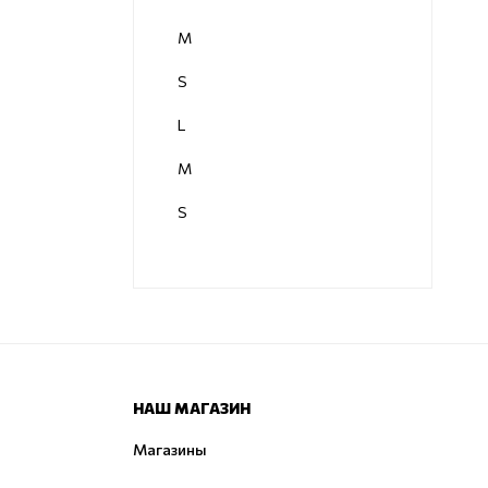
M
S
L
M
S
НАШ МАГАЗИН
Магазины