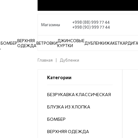
+998 (88) 999 77 44
Магазины
+998 (90) 999 77 44
ВЕРХНЯЯ
ДЖИНСОВЫЕ
БОМБЕР
ВЕТРОВКИ
ДУБЛЕНКИ
ЖАКЕТ
КАРДИГ
ОДЕЖДА
КУРТКИ
А
Главная
Дубленки
Категории
БЕЗРУКАВКА КЛАССИЧЕСКАЯ
БЛУЗКА ИЗ ХЛОПКА
БОМБЕР
ВЕРХНЯЯ ОДЕЖДА