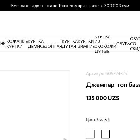
Бесплатная доставка по Ташкенту при заказе от 300 000 сум
КУРТКИ
ОБУ
КОЖАНЫЕ
КУРТКА
КУРТКА
КУРТКИ
ИЗ
АНЫ
ОБУВЬ
СО
КУРТКИ
ДЕМИСЕЗОННАЯ
ДУТАЯ
ЗИМНИЕ
ЭКОКОЖИ
СКИ
ДУТЫЕ
Артикул:
605-24-25
Джемпер-топ баз
135 000 UZS
Цвет:
белый