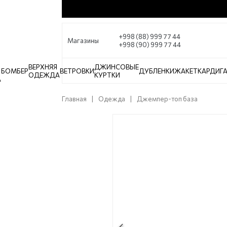
+998 (88) 999 77 44
Магазины
+998 (90) 999 77 44
ВЕРХНЯЯ
ДЖИНСОВЫЕ
БОМБЕР
ВЕТРОВКИ
ДУБЛЕНКИ
ЖАКЕТ
КАРДИГ
ОДЕЖДА
КУРТКИ
А
Главная
Одежда
Джемпер-топ база