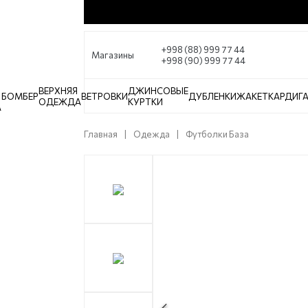
+998 (88) 999 77 44
Магазины
+998 (90) 999 77 44
ВЕРХНЯЯ
ДЖИНСОВЫЕ
БОМБЕР
ВЕТРОВКИ
ДУБЛЕНКИ
ЖАКЕТ
КАРДИГ
ОДЕЖДА
КУРТКИ
А
Главная
Одежда
Футболки База