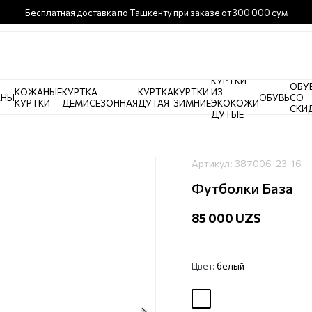
Бесплатная доставка по Ташкенту при заказе от 300 000 сум
КУРТКИ
ОБУ
КОЖАНЫЕ
КУРТКА
КУРТКА
КУРТКИ
ИЗ
АНЫ
ОБУВЬ
СО
КУРТКИ
ДЕМИСЕЗОННАЯ
ДУТАЯ
ЗИМНИЕ
ЭКОКОЖИ
СКИ
ДУТЫЕ
Артикул:
387006-23-16
Футболки База
85 000 UZS
Цвет:
белый