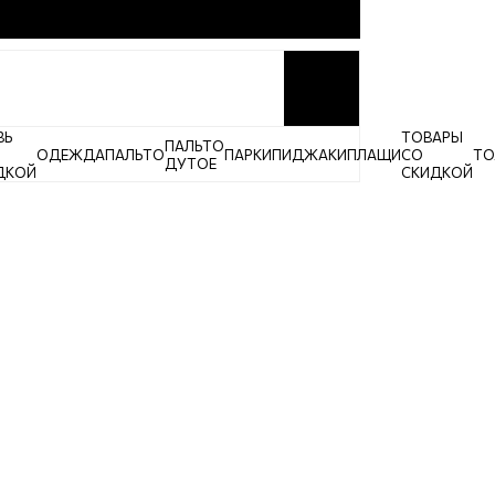
ВЬ
ТОВАРЫ
ПАЛЬТО
ОДЕЖДА
ПАЛЬТО
ПАРКИ
ПИДЖАКИ
ПЛАЩИ
СО
ТО
ДУТОЕ
ДКОЙ
СКИДКОЙ