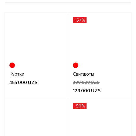
-
57
%
Куртки
Свитшоты
455 000 UZS
300 000 UZS
129 000 UZS
-
50
%