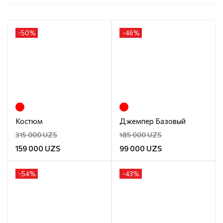
-
50
%
-
46
%
Костюм
Джемпер Базовый
315 000 UZS
185 000 UZS
159 000 UZS
99 000 UZS
-
54
%
-
43
%