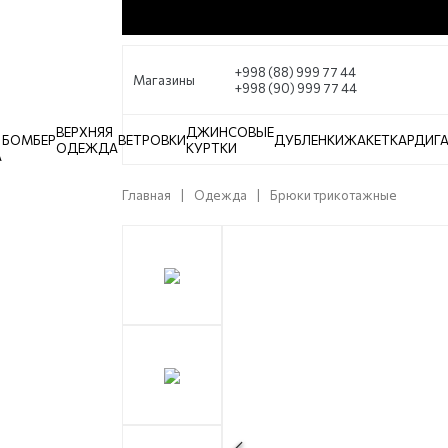
+998 (88) 999 77 44
Магазины
+998 (90) 999 77 44
ВЕРХНЯЯ
ДЖИНСОВЫЕ
БОМБЕР
ВЕТРОВКИ
ДУБЛЕНКИ
ЖАКЕТ
КАРДИГ
ОДЕЖДА
КУРТКИ
А
Главная
Одежда
Брюки трикотажные