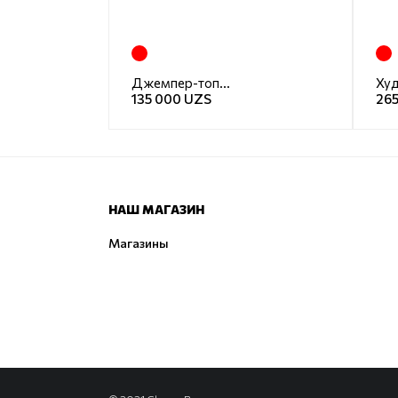
Джемпер-топ база
Ху
135 000 UZS
26
НАШ МАГАЗИН
Магазины