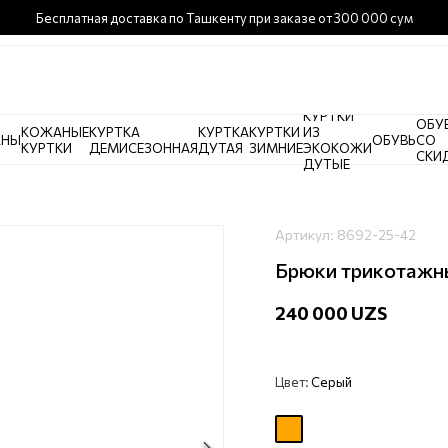
Бесплатная доставка по Ташкенту при заказе от 300 000 сум
КУРТКИ
ОБУ
КОЖАНЫЕ
КУРТКА
КУРТКА
КУРТКИ
ИЗ
АНЫ
ОБУВЬ
СО
КУРТКИ
ДЕМИСЕЗОННАЯ
ДУТАЯ
ЗИМНИЕ
ЭКОКОЖИ
СКИ
ДУТЫЕ
Артикул:
8692-25-42
Брюки трикотажн
240 000 UZS
Цвет:
Серый