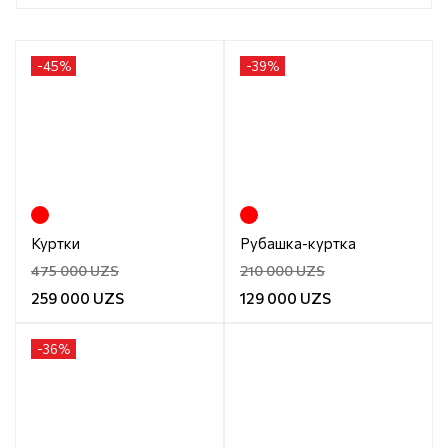
-
45
%
-
39
%
Куртки
Рубашка-куртка
475 000 UZS
210 000 UZS
259 000 UZS
129 000 UZS
-
36
%