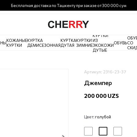
Бесплатная доставка по Ташкенту при заказе от 300 000 сум
КУРТКИ
ОБУ
КОЖАНЫЕ
КУРТКА
КУРТКА
КУРТКИ
ИЗ
АНЫ
ОБУВЬ
СО
КУРТКИ
ДЕМИСЕЗОННАЯ
ДУТАЯ
ЗИМНИЕ
ЭКОКОЖИ
СКИ
ДУТЫЕ
Артикул:
2316-23-37
Джемпер
200 000 UZS
Цвет:
голубой