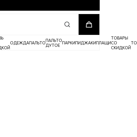
ВЬ
ТОВАРЫ
ПАЛЬТО
ОДЕЖДА
ПАЛЬТО
ПАРКИ
ПИДЖАКИ
ПЛАЩИ
СО
ТО
ДУТОЕ
ДКОЙ
СКИДКОЙ