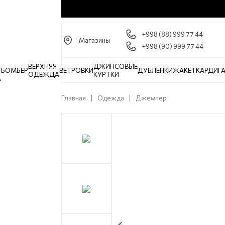
+998 (88) 999 77 44
Магазины
+998 (90) 999 77 44
ВЕРХНЯЯ
ДЖИНСОВЫЕ
БОМБЕР
ВЕТРОВКИ
ДУБЛЕНКИ
ЖАКЕТ
КАРДИГ
ОДЕЖДА
КУРТКИ
А
Главная
Одежда
Джемпер